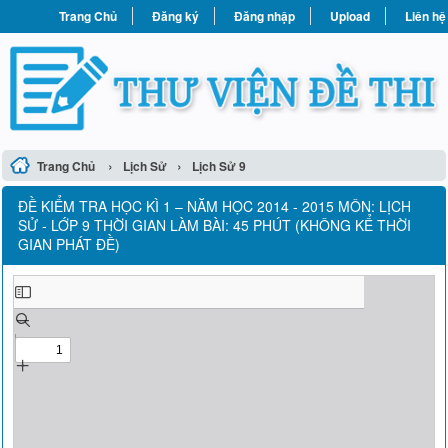
Trang Chủ
Đăng ký
Đăng nhập
Upload
Liên hệ
›
›
Trang Chủ
Lịch Sử
Lịch Sử 9
ĐỀ KIỂM TRA HỌC KÌ 1 – NĂM HỌC 2014 - 2015 MÔN: LỊCH
SỬ - LỚP 9 THỜI GIAN LÀM BÀI: 45 PHÚT (KHÔNG KỂ THỜI
GIAN PHÁT ĐỀ)