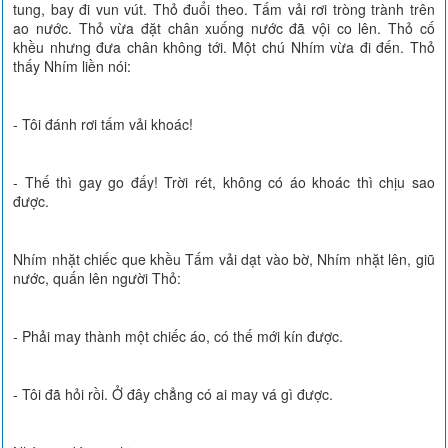
tung, bay đi vun vút. Thỏ đuổi theo. Tấm vải rơi tròng trành trên
ao nước. Thỏ vừa đặt chân xuống nước đã vội co lên. Thỏ cố
khều nhưng đưa chân không tới. Một chú Nhím vừa đi đến. Thỏ
thấy Nhím liền nói:
- Tôi đánh rơi tấm vải khoác!
- Thế thì gay go đấy! Trời rét, không có áo khoác thì chịu sao
được.
Nhím nhặt chiếc que khều Tấm vải dạt vào bờ, Nhím nhặt lên, giũ
nước, quấn lên người Thỏ:
- Phải may thành một chiếc áo, có thế mới kín được.
- Tôi đã hỏi rồi. Ở đây chẳng có ai may vá gì được.