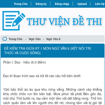
Trang Chủ
Đăng ký
Đăng nhập
Upload
Liên hệ
›
›
Trang Chủ
Ngữ Văn
Ngữ Văn 6
ĐỀ KIỂM TRA GIỮA KỲ 1 MÔN NGỮ VĂN 6 (KẾT NỐI TRI
THỨC VÀ CUỘC SỐNG)
Phần I. Đọc - hiểu (6.0 điểm)
Đọc kĩ đoạn trích sau và trả lời các câu hỏi bên dưới:
“Gió bấc thổi ào ào qua khu rừng vắng. Những cành cây khẳng
khiu chốc chốc run lên bần bật. Mưa phùn lất phất Bên gốc đa,
một chú Thỏ bước ra, tay cầm một tấm vải dệt bằng rong. Thỏ tìm
cách quấn tấm vải lên người cho đỡ rét, nhưng tấm vải bị gió lật