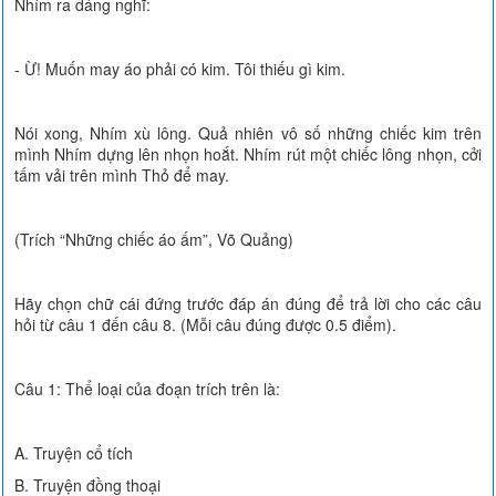
Nhím ra dáng nghĩ:
- Ừ! Muốn may áo phải có kim. Tôi thiếu gì kim.
Nói xong, Nhím xù lông. Quả nhiên vô số những chiếc kim trên
mình Nhím dựng lên nhọn hoắt. Nhím rút một chiếc lông nhọn, cởi
tấm vải trên mình Thỏ để may.
(Trích “Những chiếc áo ấm”, Võ Quảng)
Hãy chọn chữ cái đứng trước đáp án đúng để trả lời cho các câu
hỏi từ câu 1 đến câu 8. (Mỗi câu đúng được 0.5 điểm).
Câu 1: Thể loại của đoạn trích trên là:
A. Truyện cổ tích
B. Truyện đồng thoại