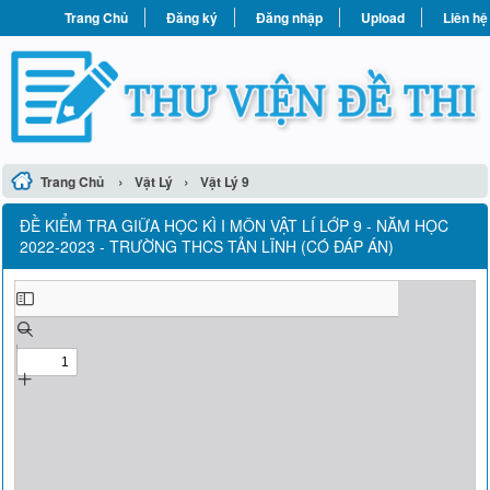
Trang Chủ
Đăng ký
Đăng nhập
Upload
Liên hệ
›
›
Trang Chủ
Vật Lý
Vật Lý 9
ĐỀ KIỂM TRA GIỮA HỌC KÌ I MÔN VẬT LÍ LỚP 9 - NĂM HỌC
2022-2023 - TRƯỜNG THCS TẢN LĨNH (CÓ ĐÁP ÁN)