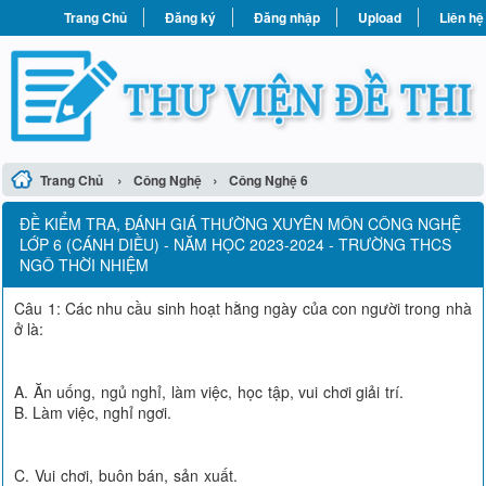
Trang Chủ
Đăng ký
Đăng nhập
Upload
Liên hệ
›
›
Trang Chủ
Công Nghệ
Công Nghệ 6
ĐỀ KIỂM TRA, ĐÁNH GIÁ THƯỜNG XUYÊN MÔN CÔNG NGHỆ
LỚP 6 (CÁNH DIỀU) - NĂM HỌC 2023-2024 - TRƯỜNG THCS
NGÔ THỜI NHIỆM
Câu 1: Các nhu cầu sinh hoạt hằng ngày của con người trong nhà
ở là:
A. Ăn uống, ngủ nghỉ, làm việc, học tập, vui chơi giải trí.
B. Làm việc, nghỉ ngơi.
C. Vui chơi, buôn bán, sản xuất.