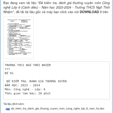
Bạn đang xem tài liệu
"Đề kiểm tra, đánh giá thường xuyên môn Công
nghệ Lớp 6 (Cánh diều) - Năm học 2023-2024 - Trường THCS Ngô Thời
Nhiệm"
, để tải tài liệu gốc về máy bạn click vào nút
DOWNLOAD
ở trên
TRƯỜNG THCS NGÔ THỜI NHIỆM

***

ĐỀ 01

 ĐỀ KIỂM TRA, ĐÁNH GIÁ THƯỜNG XUYÊN 

NĂM HỌC: 2023 - 2024

Môn: Công nghệ - Lớp: 6

Thời gian làm bài: 20 phút

I. TRẮC NGHIỆM: Chọn đáp đúng nhất 

Tài liệu đính kèm:
Câu 1: Các nhu cầu sinh hoạt hằng ngày của con người trong nhà
de_kiem_tra_danh_gia_thuong_xuyen_mon_cong_nghe_lop_6_nam_ho.doc
A. Ăn uống, ngủ nghỉ, làm việc, học tập, vui chơi giải trí. 	B. Làm việc, nghỉ ngơi.
