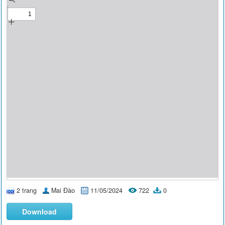
2 trang
Mai Đào
11/05/2024
722
0
Download