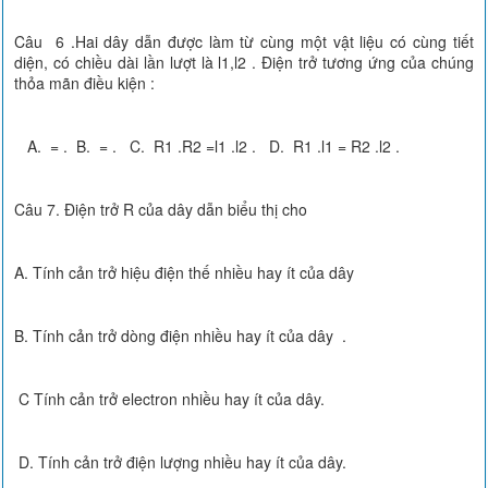
Câu 6 .Hai dây dẫn được làm từ cùng một vật liệu có cùng tiết
diện, có chiều dài lần lượt là l1,l2 . Điện trở tương ứng của chúng
thỏa mãn điều kiện :
A. = . B. = . C. R1 .R2 =l1 .l2 . D. R1 .l1 = R2 .l2 .
Câu 7. Điện trở R của dây dẫn biểu thị cho
A. Tính cản trở hiệu điện thế nhiều hay ít của dây
B. Tính cản trở dòng điện nhiều hay ít của dây .
C Tính cản trở electron nhiều hay ít của dây.
D. Tính cản trở điện lượng nhiều hay ít của dây.