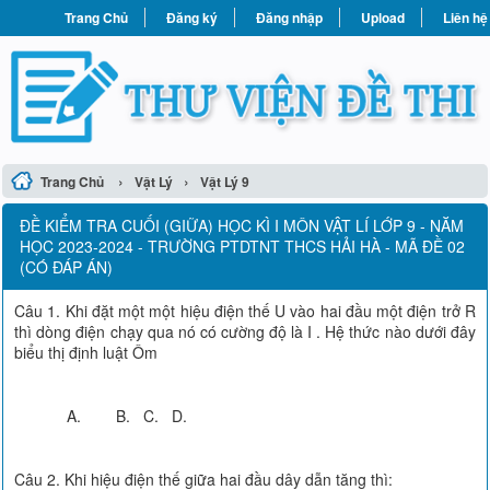
Trang Chủ
Đăng ký
Đăng nhập
Upload
Liên hệ
›
›
Trang Chủ
Vật Lý
Vật Lý 9
ĐỀ KIỂM TRA CUỐI (GIỮA) HỌC KÌ I MÔN VẬT LÍ LỚP 9 - NĂM
HỌC 2023-2024 - TRƯỜNG PTDTNT THCS HẢI HÀ - MÃ ĐỀ 02
(CÓ ĐÁP ÁN)
Câu 1. Khi đặt một một hiệu điện thế U vào hai đầu một điện trở R
thì dòng điện chạy qua nó có cường độ là I . Hệ thức nào d­ưới đây
biểu thị định luật Ôm
A. B. C. D.
Câu 2. Khi hiệu điện thế giữa hai đầu dây dẫn tăng thì: