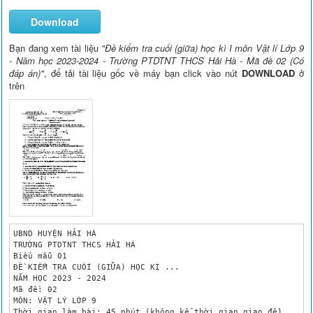
Download
Bạn đang xem tài liệu
"Đề kiểm tra cuối (giữa) học kì I môn Vật lí Lớp 9
- Năm học 2023-2024 - Trường PTDTNT THCS Hải Hà - Mã đề 02 (Có
đáp án)"
, để tải tài liệu gốc về máy bạn click vào nút
DOWNLOAD
ở
trên
UBND HUYỆN HẢI HÀ

TRƯỜNG PTDTNT THCS HẢI HÀ

Biểu mẫu 01

ĐỀ KIỂM TRA CUỐI (GIỮA) HỌC KÌ ...

NĂM HỌC 2023 - 2024 

Mã đề: 02

MÔN: VẬT LÝ LỚP 9

Thời gian làm bài: 45 phút (không kể thời gian giao đề)
