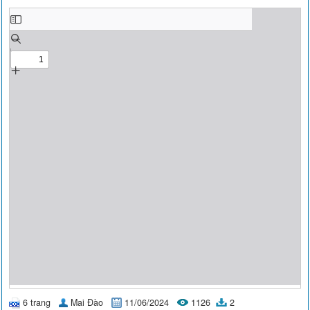
6 trang
Mai Đào
11/06/2024
1126
2