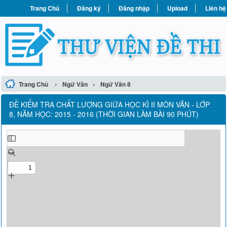
Trang Chủ
Đăng ký
Đăng nhập
Upload
Liên hệ
›
›
Trang Chủ
Ngữ Văn
Ngữ Văn 8
ĐỀ KIỂM TRA CHẤT LƯỢNG GIỮA HỌC KÌ II MÔN VĂN - LỚP
8, NĂM HỌC: 2015 - 2016 (THỜI GIAN LÀM BÀI 90 PHÚT)