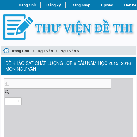
Trang Chủ
Đăng ký
Đăng nhập
Upload
Liên hệ
›
›
Trang Chủ
Ngữ Văn
Ngữ Văn 6
ĐỀ KHẢO SÁT CHẤT LƯỢNG LỚP 6 ĐẦU NĂM HỌC 2015- 2016
MÔN NGỮ VĂN