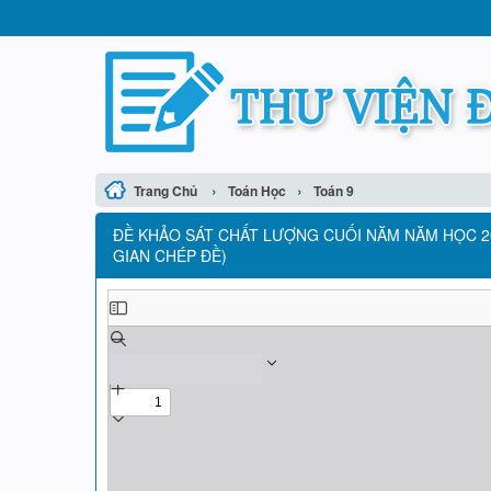
›
›
Trang Chủ
Toán Học
Toán 9
ĐỀ KHẢO SÁT CHẤT LƯỢNG CUỐI NĂM NĂM HỌC 201
GIAN CHÉP ĐỀ)