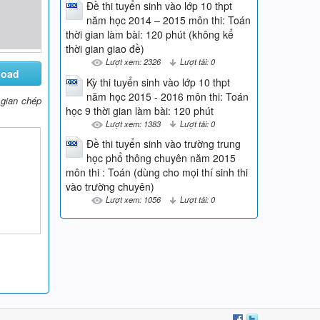
Đề thi tuyển sinh vào lớp 10 thpt
năm học 2014 – 2015 môn thi: Toán
thời gian làm bài: 120 phút (không kể
thời gian giao đề)
Lượt xem: 2326
Lượt tải: 0
load
Kỳ thi tuyển sinh vào lớp 10 thpt
năm học 2015 - 2016 môn thi: Toán
 gian chép
học 9 thời gian làm bài: 120 phút
Lượt xem: 1383
Lượt tải: 0
Đề thi tuyển sinh vào trường trung
học phổ thông chuyên năm 2015
môn thi : Toán (dùng cho mọi thí sinh thi
vào trường chuyên)
Lượt xem: 1056
Lượt tải: 0
tiếp điểm. Kẻ cát tuyến ADE với đường tròn (O) (AD < AE). CMR:
