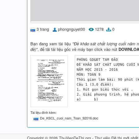
3 trang
phongnguyet00
1278
0
Bạn đang xem tài liệu
"Đề khảo sát chất lượng cuối năm n
đề)"
, để tải tài liệu gốc về máy bạn click vào nút
DOWNLO
PHÒNG GD&ĐT TAM ĐẢO 

ĐỀ KHẢO SÁT CHẤT LƯỢNG CUỐI N
NĂM HỌC 2015 - 2016

MÔN: TOÁN 9

Thời gian làm bài: 90 phút (k
Câu 1 (3,0 điểm):

1. Rút gọn biểu thức với .

2. Giải phương trình, hệ phươ
a) 	b) 

Câu 2 (3,0 điểm):

Cho phương trình bậc hai: 

Tài liệu đính kèm:
a) Tìm m để phương trình (*)
De_KSCL_cuoi_nam_Toan_92016.doc
b) Tìm m để phương trình có
Câu 3 (4,0 điểm):

1. Từ điểm A ở ngoài đường t
a) Tứ giác ABOC nội tiếp;	b) AB2 = AD. AE.	c) BD. CE = CD. BE.

Copyright © 2026 ThuVienDeThi.org -
Thư viện Đề thi mới nhất
2. Cho x, y, z là ba số dương