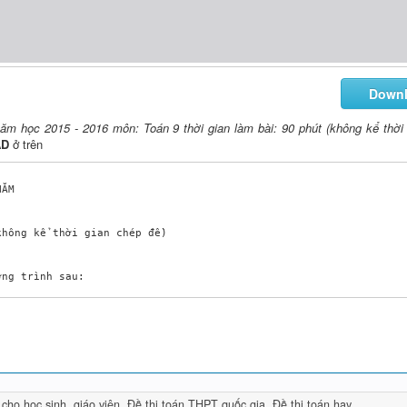
Down
ăm học 2015 - 2016 môn: Toán 9 thời gian làm bài: 90 phút (không kể thời
AD
ở trên
ĂM 

hông kể thời gian chép đề)

ng trình sau:

 có nghiệm kép, tìm nghiệm kép đó.

 hai nghiệm x1, x2 thỏa mãn .

ròn (O) kẻ hai tiếp tuyến AB, AC với đường tròn (O); B, C là hai 
 cho học sinh, giáo viên
,
Đề thi toán THPT quốc gia
,
Đề thi toán hay
 và xyz =1 . Chứng minh: 
