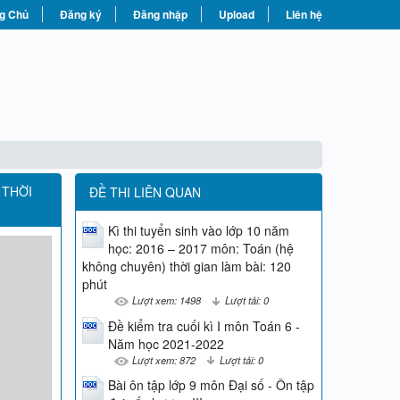
g Chủ
Đăng ký
Đăng nhập
Upload
Liên hệ
 THỜI
ĐỀ THI LIÊN QUAN
Kì thi tuyển sinh vào lớp 10 năm
học: 2016 – 2017 môn: Toán (hệ
không chuyên) thời gian làm bài: 120
phút
Lượt xem: 1498
Lượt tải: 0
Đề kiểm tra cuối kì I môn Toán 6 -
Năm học 2021-2022
Lượt xem: 872
Lượt tải: 0
Bài ôn tập lớp 9 môn Đại số - Ôn tập