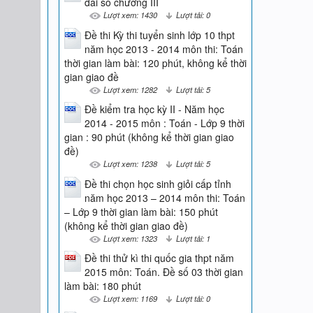
đai số chương III
Lượt xem: 1430
Lượt tải: 0
Đề thi Kỳ thi tuyển sinh lớp 10 thpt
năm học 2013 - 2014 môn thi: Toán
thời gian làm bài: 120 phút, không kể thời
gian giao đề
Lượt xem: 1282
Lượt tải: 5
Đề kiểm tra học kỳ II - Năm học
2014 - 2015 môn : Toán - Lớp 9 thời
gian : 90 phút (không kể thời gian giao
đề)
Lượt xem: 1238
Lượt tải: 5
Đề thi chọn học sinh giỏi cấp tỉnh
năm học 2013 – 2014 môn thi: Toán
– Lớp 9 thời gian làm bài: 150 phút
(không kể thời gian giao đề)
Lượt xem: 1323
Lượt tải: 1
Đề thi thử kì thi quốc gia thpt năm
2015 môn: Toán. Đề số 03 thời gian
làm bài: 180 phút
Lượt xem: 1169
Lượt tải: 0