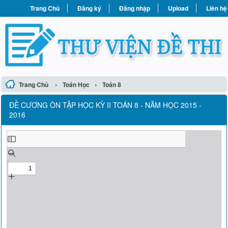
Trang Chủ
Đăng ký
Đăng nhập
Upload
Liên hệ
›
›
Trang Chủ
Toán Học
Toán 8
ĐỀ CƯƠNG ÔN TẬP HỌC KỲ II TOÁN 8 - NĂM HỌC 2015 -
2016