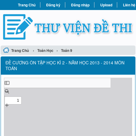
Trang Chủ
Đăng ký
Đăng nhập
Upload
Liên hệ
›
›
Trang Chủ
Toán Học
Toán 9
ĐỀ CƯƠNG ÔN TẬP HỌC KÌ 2 - NĂM HỌC 2013 - 2014 MÔN
TOÁN