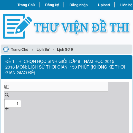
Trang Chủ
Đăng ký
Đăng nhập
Upload
Liên hệ
›
›
Trang Chủ
Lịch Sử
Lịch Sử 9
ĐỀ 1 THI CHỌN HỌC SINH GIỎI LỚP 9 - NĂM HỌC 2015 -
2016 MÔN: LỊCH SỬ THỜI GIAN: 150 PHÚT (KHÔNG KỂ THỜI
GIAN GIAO ĐỀ)