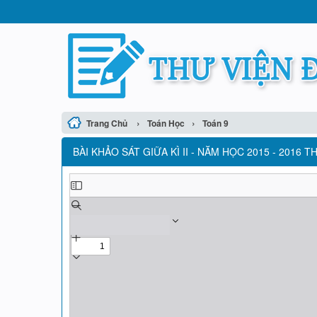
›
›
Trang Chủ
Toán Học
Toán 9
BÀI KHẢO SÁT GIỮA KÌ II - NĂM HỌC 2015 - 2016 T