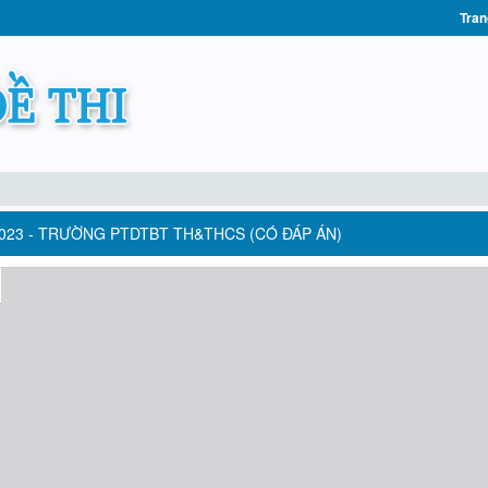
Tran
-2023 - TRƯỜNG PTDTBT TH&THCS (CÓ ĐÁP ÁN)