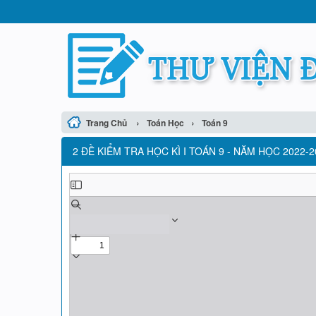
›
›
Trang Chủ
Toán Học
Toán 9
2 ĐỀ KIỂM TRA HỌC KÌ I TOÁN 9 - NĂM HỌC 2022