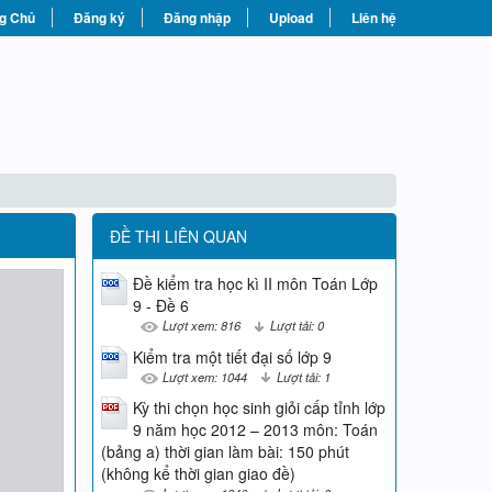
g Chủ
Đăng ký
Đăng nhập
Upload
Liên hệ
ĐỀ THI LIÊN QUAN
Đề kiểm tra học kì II môn Toán Lớp
9 - Đề 6
Lượt xem: 816
Lượt tải: 0
Kiểm tra một tiết đại số lớp 9
Lượt xem: 1044
Lượt tải: 1
Kỳ thi chọn học sinh giỏi cấp tỉnh lớp
9 năm học 2012 – 2013 môn: Toán
(bảng a) thời gian làm bài: 150 phút
(không kể thời gian giao đề)