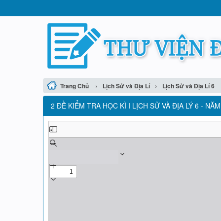
›
›
Trang Chủ
Lịch Sử và Địa Lí
Lịch Sử và Địa Lí 6
2 ĐỀ KIỂM TRA HỌC KÌ I LỊCH SỬ VÀ ĐỊA LÝ 6 - N