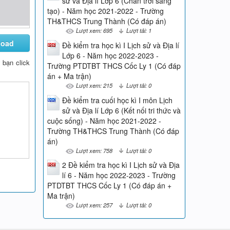
sử và Địa lí Lớp 6 (Chân trời sáng
tạo) - Năm học 2021-2022 - Trường
TH&THCS Trung Thành (Có đáp án)
Lượt xem: 695
Lượt tải: 1
load
Đề kiểm tra học kì I Lịch sử và Địa lí
Lớp 6 - Năm học 2022-2023 -
y bạn click
Trường PTDTBT THCS Cốc Ly 1 (Có đáp
án + Ma trận)
Lượt xem: 215
Lượt tải: 0
Đề kiểm tra cuối học kì I môn Lịch
sử và Địa lí Lớp 6 (Kết nối tri thức và
cuộc sống) - Năm học 2021-2022 -
Trường TH&THCS Trung Thành (Có đáp
án)
Lượt xem: 758
Lượt tải: 0
2 Đề kiểm tra học kì I Lịch sử và Địa
lí 6 - Năm học 2022-2023 - Trường
PTDTBT THCS Cốc Ly 1 (Có đáp án +
Ma trận)
Lượt xem: 257
Lượt tải: 0