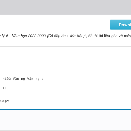
Down
ịa lý 6 - Năm học 2022-2023 (Có đáp án + Ma trận)"
, để tải tài liệu gốc về má
23.pdf