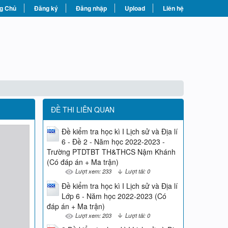
g Chủ
Đăng ký
Đăng nhập
Upload
Liên hệ
ĐỀ THI LIÊN QUAN
Đề kiểm tra học kì I Lịch sử và Địa lí
6 - Đề 2 - Năm học 2022-2023 -
Trường PTDTBT TH&THCS Nậm Khánh
(Có đáp án + Ma trận)
Lượt xem: 233
Lượt tải: 0
Đề kiểm tra học kì I Lịch sử và Địa lí
Lớp 6 - Năm học 2022-2023 (Có
đáp án + Ma trận)
Lượt xem: 203
Lượt tải: 0