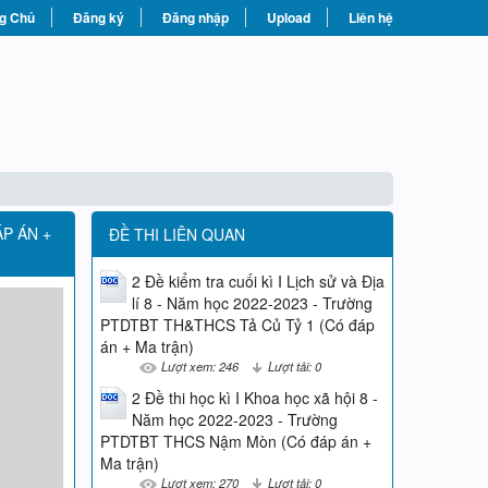
g Chủ
Đăng ký
Đăng nhập
Upload
Liên hệ
P ÁN +
ĐỀ THI LIÊN QUAN
2 Đề kiểm tra cuối kì I Lịch sử và Địa
lí 8 - Năm học 2022-2023 - Trường
PTDTBT TH&THCS Tả Củ Tỷ 1 (Có đáp
án + Ma trận)
Lượt xem: 246
Lượt tải: 0
2 Đề thi học kì I Khoa học xã hội 8 -
Năm học 2022-2023 - Trường
PTDTBT THCS Nậm Mòn (Có đáp án +
Ma trận)
Lượt xem: 270
Lượt tải: 0