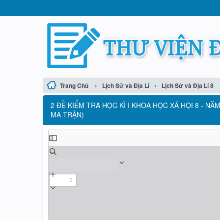
›
›
Trang Chủ
Lịch Sử và Địa Lí
Lịch Sử và Địa Lí 8
2 ĐỀ KIỂM TRA HỌC KÌ I KHOA HỌC XÃ HỘI 8 - 
MA TRẬN)