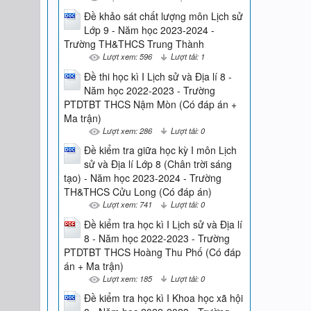
Đề khảo sát chất lượng môn Lịch sử
Lớp 9 - Năm học 2023-2024 -
Trường TH&THCS Trung Thành
Lượt xem: 596
Lượt tải: 1
Đề thi học kì I Lịch sử và Địa lí 8 -
Năm học 2022-2023 - Trường
PTDTBT THCS Nậm Mòn (Có đáp án +
Ma trận)
Lượt xem: 286
Lượt tải: 0
Đề kiểm tra giữa học kỳ I môn Lịch
sử và Địa lí Lớp 8 (Chân trời sáng
tạo) - Năm học 2023-2024 - Trường
TH&THCS Cửu Long (Có đáp án)
Lượt xem: 741
Lượt tải: 0
Đề kiểm tra học kì I Lịch sử và Địa lí
8 - Năm học 2022-2023 - Trường
PTDTBT THCS Hoàng Thu Phố (Có đáp
án + Ma trận)
Lượt xem: 185
Lượt tải: 0
Đề kiểm tra học kì I Khoa học xã hội